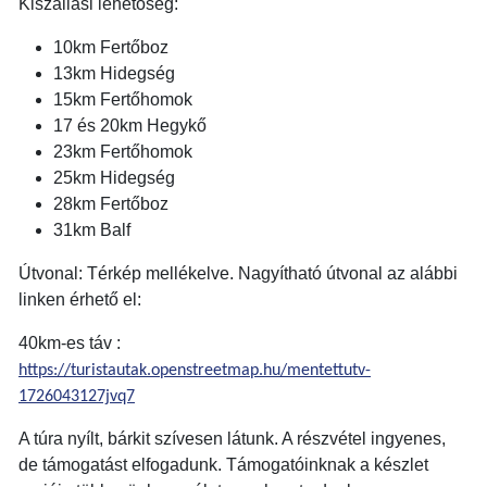
Kiszállási lehetőség:
10km Fertőboz
13km Hidegség
15km Fertőhomok
17 és 20km Hegykő
23km Fertőhomok
25km Hidegség
28km Fertőboz
31km Balf
Útvonal: Térkép mellékelve. Nagyítható útvonal az alábbi
linken érhető el:
40km-es táv :
https://turistautak.openstreetmap.hu/mentettutv-
1726043127jvq7
A túra nyílt, bárkit szívesen látunk. A részvétel ingyenes,
de támogatást elfogadunk. Támogatóinknak a készlet