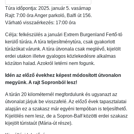
Túra időpontja: 2025. január 5. vasárnap
Rajt: 7:00 óra Anger parkoló, Balfi út 156.
Várható visszaérkezés: 17:00 óra
Célja: felkészülés a januári Extrem Burgenland Fertő-tó
kerülő túrára. A túra teljesítménytúra, csak gyakorlott
túrázókat várunk. A túra útvonala csak meglévő, kijelölt
erdei utakon illetve gyalogos közlekedésre alkalmas
közúton halad. Azokról letérni nem fogunk.
Idén az előző évekhez képest módosított útvonalon
megyünk. A rajt Sopronból lesz!
A túrán 20 kilométernél megfordulunk és ugyanazt az
útvonalat járjuk be visszafelé. Az előző évek tapasztalatai
alapján ez a szakasz már egyéni tempóban is teljesíthető.
Kijelölés nem lesz, de a Sopron-Balf közötti erdei szakasz
kijejölt túristaút (Mária-út része).