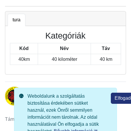
tura
Kategóriák
Kód
Név
Táv
40km
40 kilométer
40 km
Weboldalunk a szolgáltatás
Elfoga
© 2022 Shotokan Tirgrisek SE
Kapcsolat
biztosítása érdekében sütiket
használ, ezek Önről semmilyen
információt nem tárolnak. Az oldal
Támogatóink
használatával Ön elfogadja a sütik