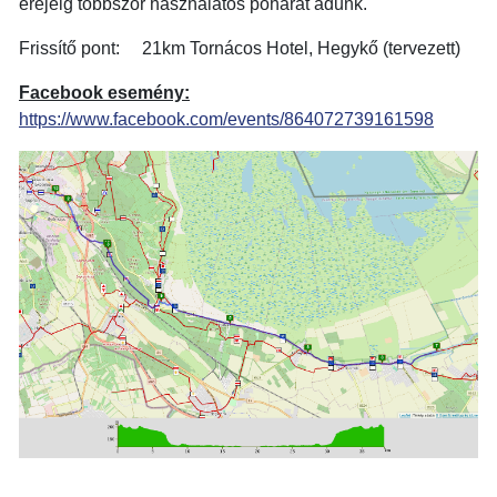
erejéig többször használatos poharat adunk.
Frissítő pont:
21
km Tornácos Hotel, Hegykő (tervezett)
Facebook esemény:
https://www.facebook.com/events/864072739161598