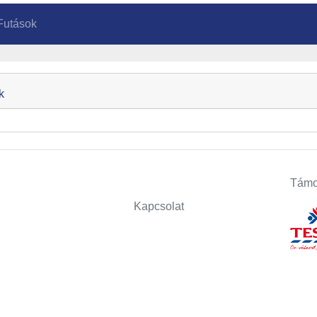
Futások
k
Támo
Kapcsolat